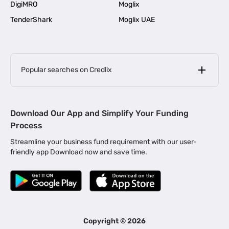
DigiMRO
Moglix
TenderShark
Moglix UAE
Popular searches on Credlix
Business Loans
|
MSME Loan for Startups
Download Our App and Simplify Your Funding
|
Apply for Business Loan in Mumbai
Process
|
|
Business Loan in Ahmedabad
Business Loan in Chennai
Streamline your business fund requirement with our user-
|
|
Business Loan in Kerala
Business Loan in Bengaluru
friendly app Download now and save time.
|
Business Loan for Senior Citizens
|
|
Business Loan for Manufacturers
Business Loan in Delhi
|
Business Loan for Machinery Purchase
|
Business Loan for Construction Industry
|
Business Loan for MSME
|
Business Loans for Women Entrepreneurs
Copyright ©
2026