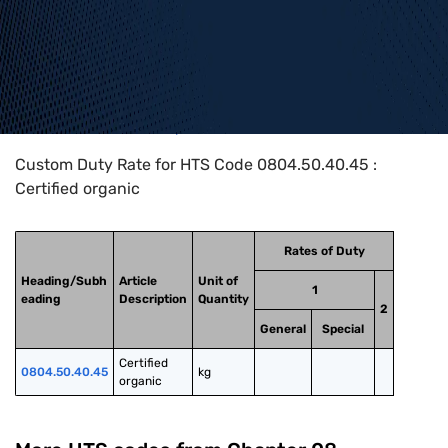
Home
>
HTS Codes
>
Chapter
08
>
0804
>
0804.50.40.45
Custom Duty Rate for HTS Code 0804.50.40.45 :
Certified organic
Rates of Duty
Heading/Subh
Article
Unit of
1
eading
Description
Quantity
2
General
Special
Certified 
0804.50.40.45
kg
organic