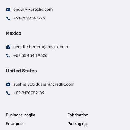
enquiry@credlix.com
+91-7899343275
Mexico
genette.herrera@moglix.com
+52 55 4544 9526
United States
subhrajyoti.duarah@credlix.com
+52 8130782189
Business Moglix
Fabrication
Enterprise
Packaging