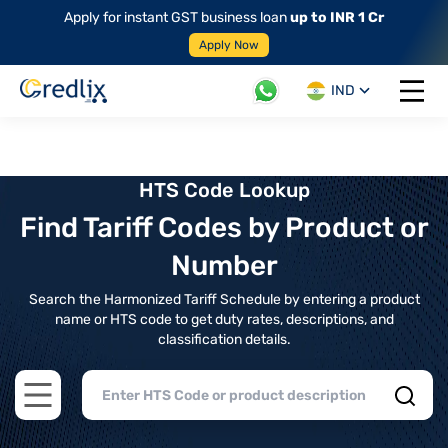
Apply for instant GST business loan
up to INR 1 Cr
Apply Now
IND
Open 
HTS Code Lookup
Find Tariff Codes by Product or
Number
Search the Harmonized Tariff Schedule by entering a product
name or HTS code to get duty rates, descriptions, and
classification details.
Open main menu