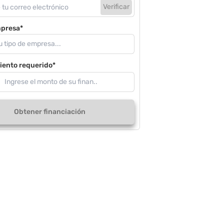
Verificar
mpresa*
iento requerido*
Obtener financiación